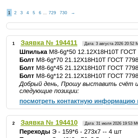
1
2
3
4
5
6
729
730
→
...
Заявка № 194411
1
Дата: 3 августа 2026 20:52
Шпилька
М8-6g*50 12.12Х18Н10Т ГОСТ 2
Болт
М8-6g*70 21.12Х18Н10Т ГОСТ 7798-
Болт
М8-6g*45 21.12Х18Н10Т ГОСТ 7798-
Болт
М8-6g*12 21.12Х18Н10Т ГОСТ 7798-
Добрый день, Прошу выставить счёт и
следующие позиции:
посмотреть контактную информацию 
Заявка № 194410
2
Дата: 31 июля 2026 19:53 
Переходы
Э - 159*6 - 273х7 -- 4 шт