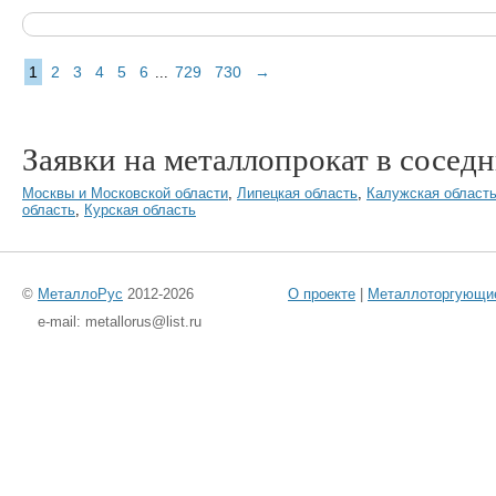
1
2
3
4
5
6
729
730
→
...
Заявки на металлопрокат в соседн
Москвы и Московской области
,
Липецкая область
,
Калужская област
область
,
Курская область
©
МеталлоРус
2012-2026
О проекте
|
Металлоторгующи
e-mail: metallorus@list.ru