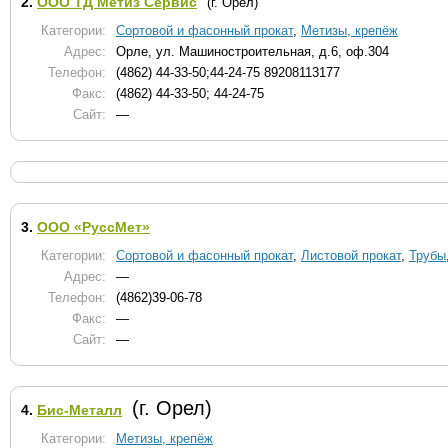
2.
ООО ТД Метиз Сервис
(г. Орел)
Категории:
Сортовой и фасонный прокат
,
Метизы, крепёж
Адрес:
Орле, ул. Машиностроительная, д.6, оф.304
Телефон:
(4862) 44-33-50;44-24-75 89208113177
Факс:
(4862) 44-33-50; 44-24-75
Сайт:
—
3.
ООО «РуссМет»
Категории:
Сортовой и фасонный прокат
,
Листовой прокат
,
Трубы
Адрес:
—
Телефон:
(4862)39-06-78
Факс:
—
Сайт:
—
(г. Орел)
4.
Бис-Металл
Категории:
Метизы, крепёж