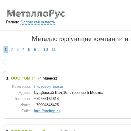
Регион:
Орловская область
Металлоторгующие компании и м
1
2
3
4
5
6
10
11
→
...
1.
ООО "ОМП"
(г. Мценск)
Категории:
Листовой прокат
Адрес:
Сущёвский Вал,16, строение 5 Москва
Телефон:
+79256164614
Факс:
+79004848426
Сайт:
http://orelmp.ru