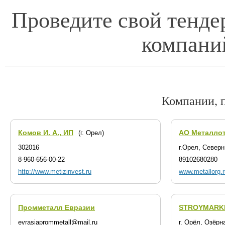
Проведите свой тенде
компани
Компании, 
Комов И. А., ИП
АО Металло
(г. Орел)
302016
г.Орел, Северн
8-960-656-00-22
89102680280
http://www.metizinvest.ru
www.metallorg.r
Промметалл Евразии
STROYMARK
evrasiaprommetall@mail.ru
г. Орёл, Озёрна