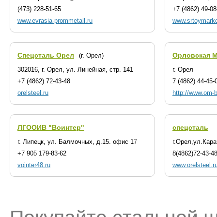
(473) 228-51-65
+7 (4862) 49-08
www.evrasia-prommetall.ru
www.srtoymark
Спецсталь Орел
Орловская 
(г. Орел)
302016, г. Орел, ул. Линейная, стр. 141
г. Орел
+7 (4862) 72-43-48
7 (4862) 44-45-
orelsteel.ru
http://www.om-
ЛГООИВ "Воинтер"
спецсталь
г. Липецк, ул. Балмочных, д.15. офис 17
г.Орел,ул.Кар
+7 905 179-83-62
8(4862)72-43-4
vointer48.ru
www.orelsteel.r