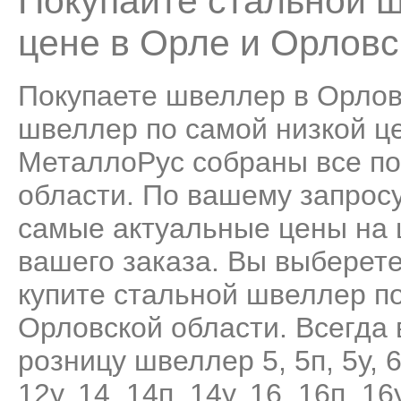
Покупайте стальной ш
цене в Орле и Орловс
Покупаете швеллер в Орлов
швеллер по самой низкой це
МеталлоРус собраны все п
области. По вашему запрос
самые актуальные цены на 
вашего заказа. Вы выберет
купите стальной швеллер по
Орловской области. Всегда 
розницу швеллер
5
,
5п
,
5у
,
6
12у
,
14
,
14п
,
14у
,
16
,
16п
,
16