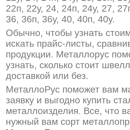
22п
,
22у
,
24
,
24п
,
24у
,
27
,
27
36
,
36п
,
36у
,
40
,
40п
,
40у
.
Обычно, чтобы узнать стои
искать прайс-листы, сравни
продукции. Металлорус пом
узнать, сколько стоит швелл
доставкой или без.
МеталлоРус поможет вам м
заявку и выгодно купить ст
металлоизделия. Все, что ва
нужный вам сорт металлопро